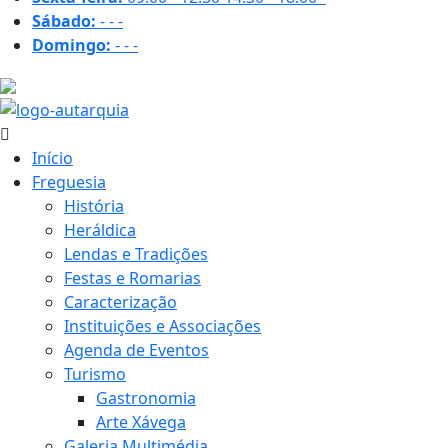
Sábado:
-
-
-
Domingo:
-
-
-
25.9 ºC
Início
Freguesia
História
Heráldica
Lendas e Tradições
Festas e Romarias
Caracterização
Instituições e Associações
Agenda de Eventos
Turismo
Gastronomia
Arte Xávega
Galeria Multimédia