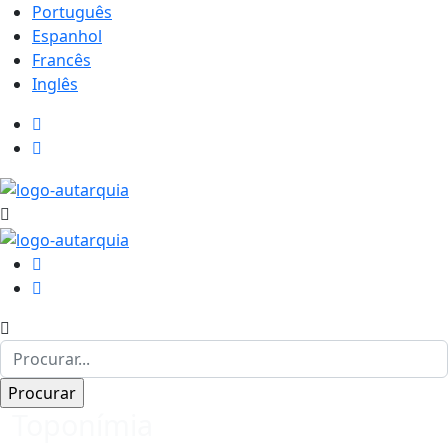
Português
Espanhol
Francês
Inglês
Toponímia