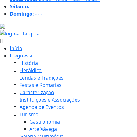
Sábado:
-
-
-
Domingo:
-
-
-
26.4 ºC
Início
Freguesia
História
Heráldica
Lendas e Tradições
Festas e Romarias
Caracterização
Instituições e Associações
Agenda de Eventos
Turismo
Gastronomia
Arte Xávega
Galeria Multimédia