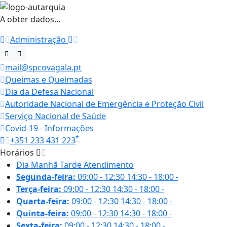
A obter dados...
Administração
mail@spcovagala.pt
Queimas e Queimadas
Dia da Defesa Nacional
Autoridade Nacional de Emergência e Proteção Civil
Serviço Nacional de Saúde
Covid-19 - Informações
*
+351 233 431 223
Horários
Dia
Manhã
Tarde
Atendimento
Segunda-feira:
09:00 - 12:30
14:30 - 18:00
-
Terça-feira:
09:00 - 12:30
14:30 - 18:00
-
Quarta-feira:
09:00 - 12:30
14:30 - 18:00
-
Quinta-feira:
09:00 - 12:30
14:30 - 18:00
-
Sexta-feira:
09:00 - 12:30
14:30 - 18:00
-