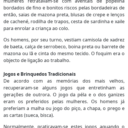
mulheres retratavam-se com aventais de popelina
bordados de fino e bonitos riscos pelas bordadeiras de
então, saias de mazona preta, blusas de crepe e lenços
de cachené, rodilha de trapos, cesta de sardinha e xaile
para enrolar a criança ao colo.
Os homens, por seu turno, vestiam camisola de xadrez
de baeta, calça de serrobeco, boina preta ou barrete de
mazona ou lã e cinta do mesmo tecido. O foquim era o
objecto de ligação ao trabalho.
Jogos e Brinquedos Tradicionais
De acordo com as memórias dos mais velhos,
recuperaram-se alguns jogos que entretinham as
gerações de outrora. O jogo da péla e o dos ganizes
eram os preferidos pelas mulheres. Os homens já
preferiam a malha ou jogo do piço, a chapa, o prego e
as cartas (sueca, bisca).
Normalmente, praticavam-se estes jogos aquando o