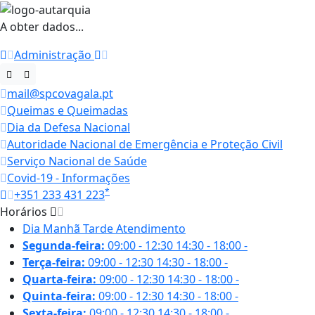
A obter dados...
Administração
mail@spcovagala.pt
Queimas e Queimadas
Dia da Defesa Nacional
Autoridade Nacional de Emergência e Proteção Civil
Serviço Nacional de Saúde
Covid-19 - Informações
*
+351 233 431 223
Horários
Dia
Manhã
Tarde
Atendimento
Segunda-feira:
09:00 - 12:30
14:30 - 18:00
-
Terça-feira:
09:00 - 12:30
14:30 - 18:00
-
Quarta-feira:
09:00 - 12:30
14:30 - 18:00
-
Quinta-feira:
09:00 - 12:30
14:30 - 18:00
-
Sexta-feira:
09:00 - 12:30
14:30 - 18:00
-