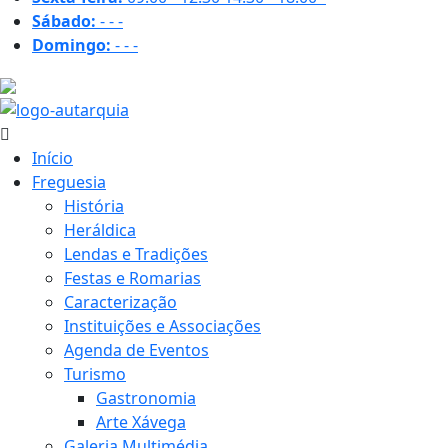
Sábado:
-
-
-
Domingo:
-
-
-
23.9 ºC
Início
Freguesia
História
Heráldica
Lendas e Tradições
Festas e Romarias
Caracterização
Instituições e Associações
Agenda de Eventos
Turismo
Gastronomia
Arte Xávega
Galeria Multimédia