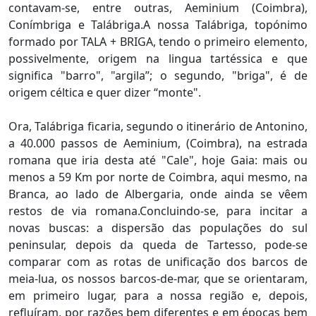
contavam-se, entre outras, Aeminium (Coimbra),
Conímbriga e Talábriga.A nossa Talábriga, topónimo
formado por TALA + BRIGA, tendo o primeiro elemento,
possivelmente, origem na lingua tartéssica e que
significa "barro", "argila”; o segundo, "briga", é de
origem céltica e quer dizer “monte".
Ora, Talábriga ficaria, segundo o itinerário de Antonino,
a 40.000 passos de Aeminium, (Coimbra), na estrada
romana que iria desta até "Cale", hoje Gaia: mais ou
menos a 59 Km por norte de Coimbra, aqui mesmo, na
Branca, ao lado de Albergaria, onde ainda se vêem
restos de via romana.Concluindo-se, para incitar a
novas buscas: a dispersão das populações do sul
peninsular, depois da queda de Tartesso, pode-se
comparar com as rotas de unificação dos barcos de
meia-lua, os nossos barcos-de-mar, que se orientaram,
em primeiro lugar, para a nossa região e, depois,
refluíram, por razões bem diferentes e em épocas bem