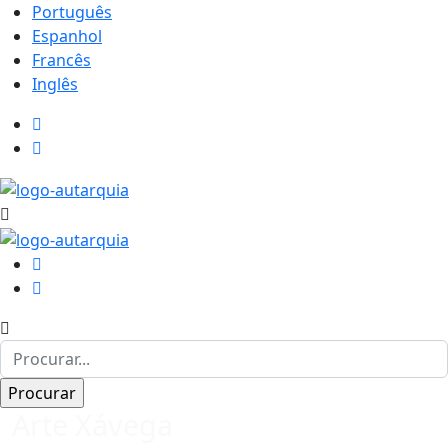
Português
Espanhol
Francês
Inglês
Arte Xávega