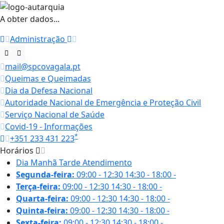
A obter dados...
Administração
mail@spcovagala.pt
Queimas e Queimadas
Dia da Defesa Nacional
Autoridade Nacional de Emergência e Proteção Civil
Serviço Nacional de Saúde
Covid-19 - Informações
*
+351 233 431 223
Horários
Dia
Manhã
Tarde
Atendimento
Segunda-feira:
09:00 - 12:30
14:30 - 18:00
-
Terça-feira:
09:00 - 12:30
14:30 - 18:00
-
Quarta-feira:
09:00 - 12:30
14:30 - 18:00
-
Quinta-feira:
09:00 - 12:30
14:30 - 18:00
-
Sexta-feira:
09:00 - 12:30
14:30 - 18:00
-