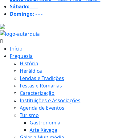
Sábado:
-
-
-
Domingo:
-
-
-
20.9 ºC
Início
Freguesia
História
Heráldica
Lendas e Tradições
Festas e Romarias
Caracterização
Instituições e Associações
Agenda de Eventos
Turismo
Gastronomia
Arte Xávega
Galeria Multimédia