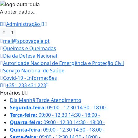
A obter dados...
Administração
mail@spcovagala.pt
Queimas e Queimadas
Dia da Defesa Nacional
Autoridade Nacional de Emergência e Proteção Civil
Serviço Nacional de Saúde
Covid-19 - Informações
*
+351 233 431 223
Horários
Dia
Manhã
Tarde
Atendimento
Segunda-feira:
09:00 - 12:30
14:30 - 18:00
-
Terça-feira:
09:00 - 12:30
14:30 - 18:00
-
Quarta-feira:
09:00 - 12:30
14:30 - 18:00
-
Quinta-feira:
09:00 - 12:30
14:30 - 18:00
-
Sexta-feira:
09:00 - 12:30
14:30 - 18:00
-