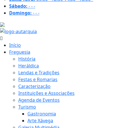
Sábado:
-
-
-
Domingo:
-
-
-
27.2 ºC
Início
Freguesia
História
Heráldica
Lendas e Tradições
Festas e Romarias
Caracterização
Instituições e Associações
Agenda de Eventos
Turismo
Gastronomia
Arte Xávega
Galeria Multimédia